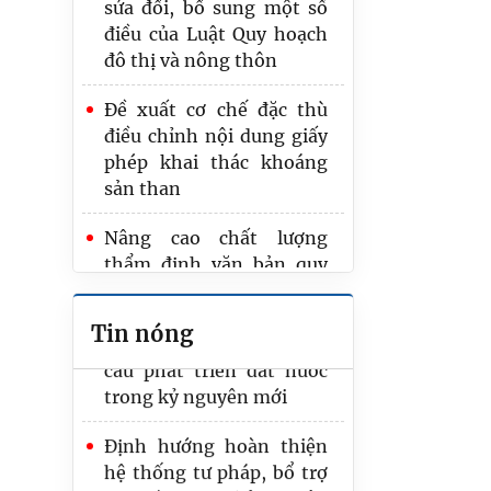
lược hoàn thiện hệ thống
sửa đổi, bổ sung một số
pháp luật Việt Nam trong
điều của Luật Quy hoạch
kỷ nguyên mới” có tính
đô thị và nông thôn
khả thi, giá trị thực tiễn
cao
Đề xuất cơ chế đặc thù
điều chỉnh nội dung giấy
Hoàn thiện dự án Luật
phép khai thác khoáng
Phát triển đô thị với chất
sản than
lượng cao nhất
Nâng cao chất lượng
Hoàn thiện thể chế về
thẩm định văn bản quy
kinh tế số đáp ứng yêu
phạm pháp luật đáp ứng
cầu phát triển đất nước
yêu cầu mới
Tin nóng
trong kỷ nguyên mới
Rà soát toàn diện dự thảo
Định hướng hoàn thiện
sửa đổi Luật Điện lực, tạo
hệ thống tư pháp, bổ trợ
dư địa tăng trưởng “hai
tư pháp trong kỷ nguyên
con số”
mới