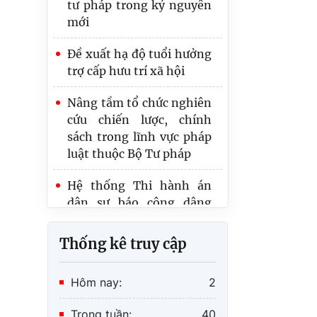
Bộ Y tế và Bộ Tư pháp
Đề xuất hạ độ tuổi hưởng
tăng cường phối hợp
trợ cấp hưu trí xã hội
triển khai Nghị quyết
66-NQ/TW
Nâng tầm tổ chức nghiên
cứu chiến lược, chính
sách trong lĩnh vực pháp
luật thuộc Bộ Tư pháp
Hệ thống Thi hành án
dân sự báo công dâng
Bác, tiếp nối truyền
thống 80 năm xây dựng
và trưởng thành
Thống kê truy cập
Dự án Luật Phát triển đô
thị: Hướng tới tạo dư địa
phát triển cho các đô thị
Hôm nay:
2
và khu kinh tế đặc biệt
Trong tuần:
40